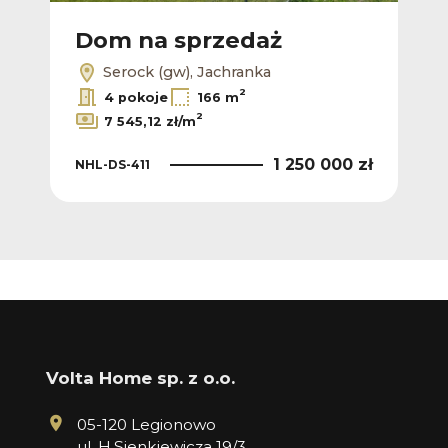
Dom na sprzedaż
Serock (gw), Jachranka
2
4 pokoje
166 m
2
7 545,12 zł/m
1 250 000 zł
NHL-DS-411
Volta Home sp. z o.o.
05-120 Legionowo
ul. H.Sienkiewicza 19/3