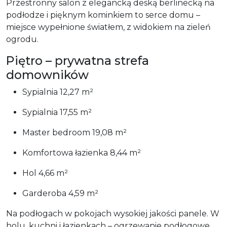
Przestronny salon z elegancką deską berlinecką na
podłodze i pięknym kominkiem to serce domu –
miejsce wypełnione światłem, z widokiem na zieleń
ogrodu.
Piętro – prywatna strefa
domowników
Sypialnia 12,27 m²
Sypialnia 17,55 m²
Master bedroom 19,08 m²
Komfortowa łazienka 8,44 m²
Hol 4,66 m²
Garderoba 4,59 m²
Na podłogach w pokojach wysokiej jakości panele. W
holu, kuchni i łazienkach – ogrzewanie podłogowe