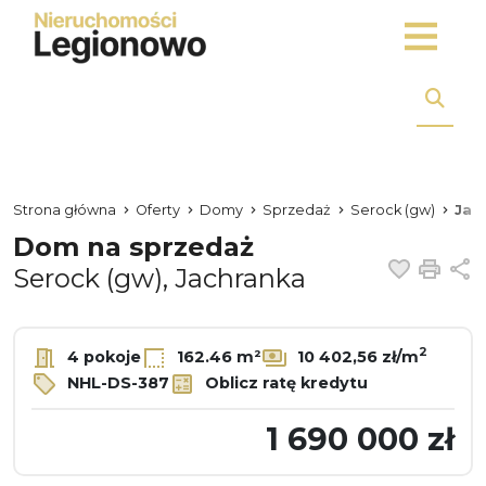
Strona główna
Oferty
Domy
Sprzedaż
Serock (gw)
Jac
Dom na sprzedaż
Dodaj 
Dru
U
Serock (gw), Jachranka
2
4 pokoje
162.46 m²
10 402,56 zł/m
NHL-DS-387
Oblicz ratę kredytu
1 690 000 zł