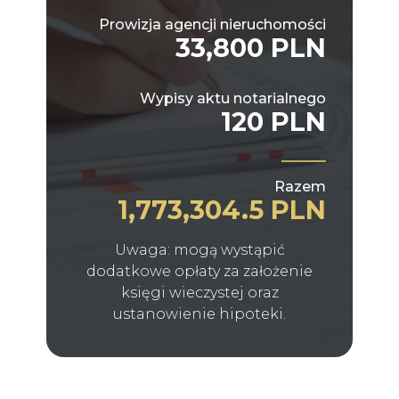
Prowizja agencji nieruchomości
33,800 PLN
Wypisy aktu notarialnego
120 PLN
Razem
1,773,304.5 PLN
Uwaga: mogą wystąpić
dodatkowe opłaty za założenie
księgi wieczystej oraz
ustanowienie hipoteki.