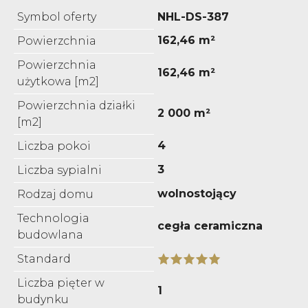
Symbol oferty
NHL-DS-387
162,46 m²
Powierzchnia
Powierzchnia
162,46 m²
użytkowa [m2]
Powierzchnia działki
2 000 m²
[m2]
4
Liczba pokoi
3
Liczba sypialni
wolnostojący
Rodzaj domu
Technologia
cegła ceramiczna
budowlana
Standard
Liczba pięter w
1
budynku