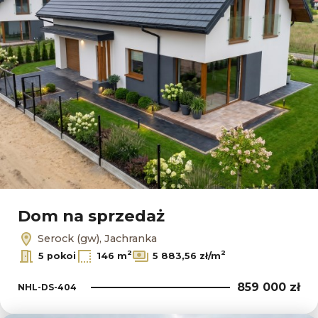
Dom na sprzedaż
Serock (gw), Jachranka
2
2
5 pokoi
146 m
5 883,56 zł/m
859 000 zł
NHL-DS-404