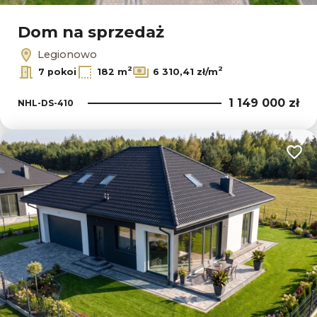
Dom na sprzedaż
Legionowo
2
2
7 pokoi
182 m
6 310,41 zł/m
1 149 000 zł
NHL-DS-410
Dodaj