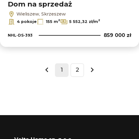
Dom na sprzedaż
Wieliszew, Skrzeszew
2
2
4 pokoje
155 m
5 552,32 zł/m
859 000 zł
NHL-DS-393
1
2
prev
next