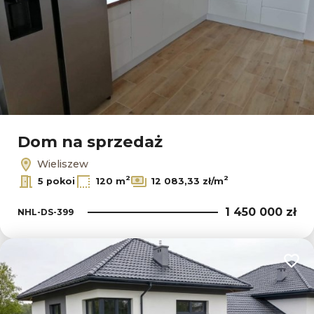
Dom na sprzedaż
Wieliszew
2
2
5 pokoi
120 m
12 083,33 zł/m
1 450 000 zł
NHL-DS-399
Dodaj