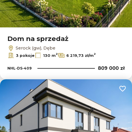
Dom na sprzedaż
Serock (gw), Dębe
2
2
3 pokoje
130 m
6 219,73 zł/m
809 000 zł
NHL-DS-409
Dodaj