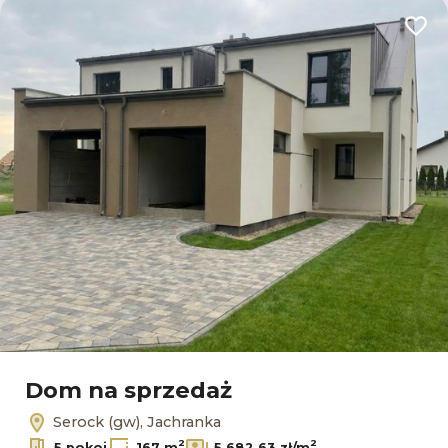
Dodaj
Dom na sprzedaż
Serock (gw), Jachranka
2
2
5 pokoi
167 m
5 682,63 zł/m