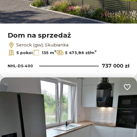
Dom na sprzedaż
Serock (gw), Skubianka
2
2
5 pokoi
135 m
5 473,86 zł/m
737 000 zł
NHL-DS-400
Dodaj