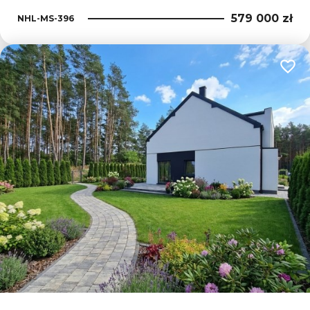
579 000 zł
NHL-MS-396
Dodaj