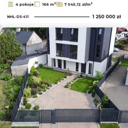
2
2
4 pokoje
166 m
7 545,12 zł/m
1 250 000 zł
NHL-DS-411
Dodaj