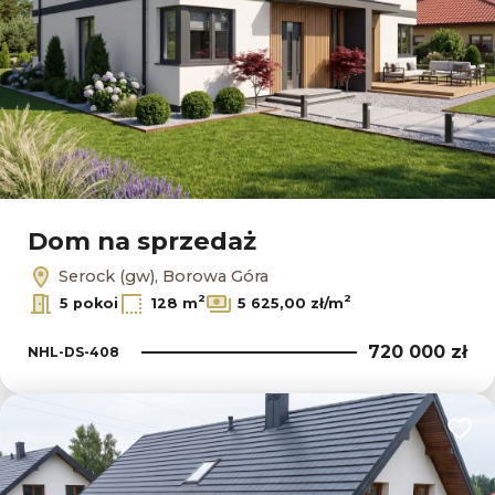
Dom na sprzedaż
Serock (gw), Borowa Góra
2
2
5 pokoi
128 m
5 625,00 zł/m
720 000 zł
NHL-DS-408
Dodaj