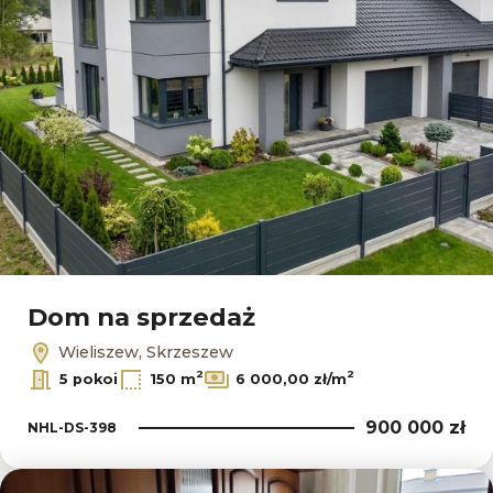
Dom na sprzedaż
Wieliszew, Skrzeszew
2
2
5 pokoi
150 m
6 000,00 zł/m
900 000 zł
NHL-DS-398