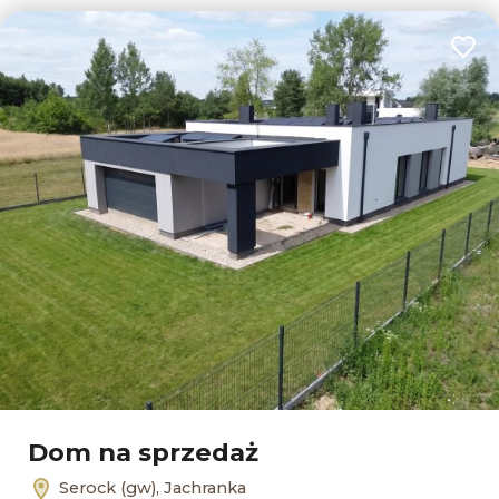
Dodaj
Dom na sprzedaż
Serock (gw), Jachranka