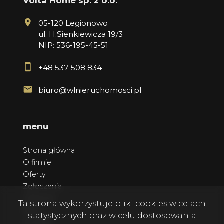
Volta Home sp. z o.o.
05-120 Legionowo
ul. H.Sienkiewicza 19/3
NIP: 536-195-45-51
+48 537 508 834
biuro@wlnieruchomosci.pl
menu
Strona główna
O firmie
Oferty
Zgłoszenia
Ulubione
Ta strona wykorzystuje pliki cookies w celach
Blog
statystycznych oraz w celu dostosowania
Kontakt