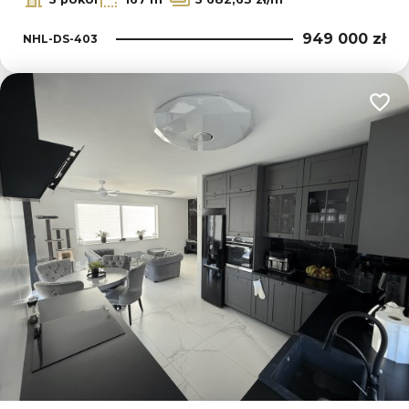
949 000 zł
NHL-DS-403
Dodaj