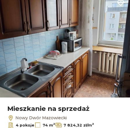
Dodaj
Mieszkanie na sprzedaż
Nowy Dwór Mazowiecki
2
2
4 pokoje
74 m
7 824,32 zł/m