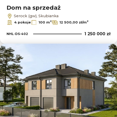
Dom na sprzedaż
Serock (gw), Skubianka
2
2
4 pokoje
100 m
12 500,00 zł/m
1 250 000 zł
NHL-DS-402
Dodaj