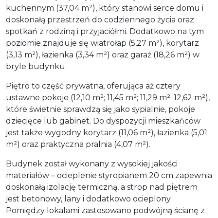
kuchennym (37,04 m²), który stanowi serce domu i
doskonałą przestrzeń do codziennego życia oraz
spotkań z rodziną i przyjaciółmi. Dodatkowo na tym
poziomie znajduje się wiatrołap (5,27 m²), korytarz
(3,13 m²), łazienka (3,34 m²) oraz garaż (18,26 m²) w
bryle budynku.
Piętro to część prywatna, oferująca aż cztery
ustawne pokoje (12,10 m²; 11,45 m²; 11,29 m²; 12,62 m²),
które świetnie sprawdzą się jako sypialnie, pokoje
dziecięce lub gabinet. Do dyspozycji mieszkańców
jest także wygodny korytarz (11,06 m²), łazienka (5,01
m²) oraz praktyczna pralnia (4,07 m²).
Budynek został wykonany z wysokiej jakości
materiałów – ocieplenie styropianem 20 cm zapewnia
doskonałą izolację termiczną, a strop nad piętrem
jest betonowy, lany i dodatkowo ocieplony.
Pomiędzy lokalami zastosowano podwójną ścianę z