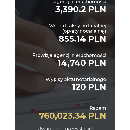
agencji nieruchomości
3,390.2 PLN
VAT od taksy notarialnej
(opłaty notarialnej)
855.14 PLN
Prowizja agencji nieruchomości
14,740 PLN
Wypisy aktu notarialnego
120 PLN
Razem
760,023.34 PLN
Uwaga: mogą wystąpić