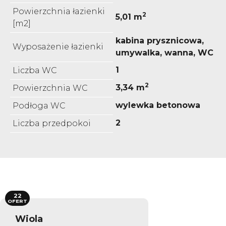
Powierzchnia łazienki
2
5,01 m
[m2]
kabina prysznicowa,
Wyposażenie łazienki
umywalka, wanna, WC
1
Liczba WC
2
3,34 m
Powierzchnia WC
wylewka betonowa
Podłoga WC
2
Liczba przedpokoi
22
OFERT
Wiola