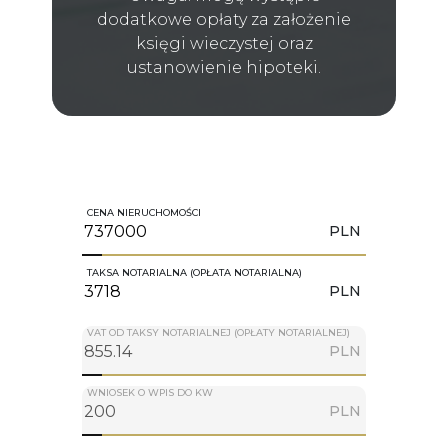
dodatkowe opłaty za założenie
księgi wieczystej oraz
ustanowienie hipoteki.
CENA NIERUCHOMOŚCI
PLN
TAKSA NOTARIALNA (OPŁATA NOTARIALNA)
PLN
VAT OD TAKSY NOTARIALNEJ (OPŁATY NOTARIALNEJ)
PLN
WNIOSEK O WPIS DO KW
PLN