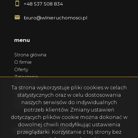
+48 537 508 834
biuro@wlnieruchomosci.pl
menu
Strona główna
O firmie
Oferty
Zgłoszenia
Ulubione
Ta strona wykorzystuje pliki cookies w celach
Blog
statystycznych oraz w celu dostosowania
Kontakt
naszych serwisów do indywidualnych
Rodo
potrzeb klientów. Zmiany ustawień
dotyczących plików cookie można dokonać w
dowolnej chwili modyfikując ustawienia
Facebook
Facebook
social media
przeglądarki. Korzystanie z tej strony bez