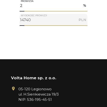
PROWIZJA
%
WYSOKOŚĆ PROWIZJI
PLN
Volta Home sp. z o.o.
05-120 Legionowo
ul. H.Sienkiewicza 19/3
NIP: 536-195-45-51