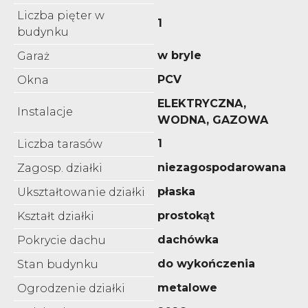
Liczba pięter w
1
budynku
w bryle
Garaż
PCV
Okna
ELEKTRYCZNA,
Instalacje
WODNA, GAZOWA
1
Liczba tarasów
niezagospodarowana
Zagosp. działki
płaska
Ukształtowanie działki
prostokąt
Kształt działki
dachówka
Pokrycie dachu
do wykończenia
Stan budynku
metalowe
Ogrodzenie działki