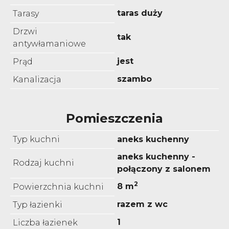
taras duży
Tarasy
Drzwi
tak
antywłamaniowe
jest
Prąd
szambo
Kanalizacja
Pomieszczenia
Typ kuchni
aneks kuchenny
aneks kuchenny -
Rodzaj kuchni
połączony z salonem
2
8 m
Powierzchnia kuchni
razem z wc
Typ łazienki
1
Liczba łazienek