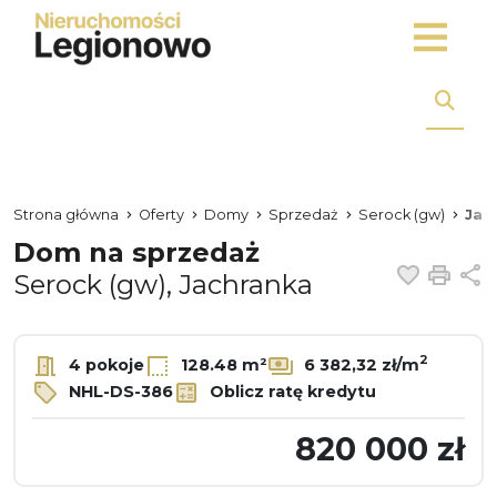
Strona główna
Oferty
Domy
Sprzedaż
Serock (gw)
Jac
Dom na sprzedaż
Dodaj 
Dru
U
Serock (gw), Jachranka
2
4 pokoje
128.48 m²
6 382,32 zł/m
NHL-DS-386
Oblicz ratę kredytu
820 000 zł