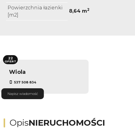
Powierzchnia łazienki
2
8,64 m
[m2]
22
OFERT
Wiola
537 508 834
Napisz wiadomość
Opis
NIERUCHOMOŚCI