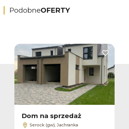
Podobne
OFERTY
Dodaj do ulubionych
Dodaj do ulub
Dom na sprzedaż
D
Serock (gw), Jachranka