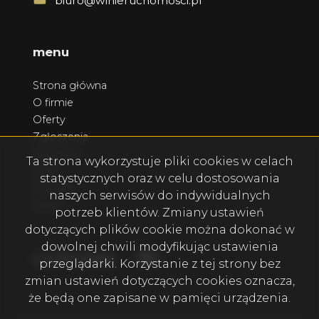
biuro@wlnieruchomosci.pl
menu
Strona główna
O firmie
Oferty
Zgłoszenia
Ulubione
Ta strona wykorzystuje pliki cookies w celach
Blog
statystycznych oraz w celu dostosowania
Kontakt
naszych serwisów do indywidualnych
Rodo
potrzeb klientów. Zmiany ustawień
dotyczących plików cookie można dokonać w
dowolnej chwili modyfikując ustawienia
Facebook
Facebook
social media
przeglądarki. Korzystanie z tej strony bez
zmian ustawień dotyczących cookies oznacza,
że będą one zapisane w pamięci urządzenia.