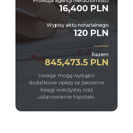
Prowizja agencji nieruchomości
16,400 PLN
Wypisy aktu notarialnego
120 PLN
Razem
845,473.5 PLN
Uwaga: mogą wystąpić
dodatkowe opłaty za założenie
księgi wieczystej oraz
ustanowienie hipoteki.