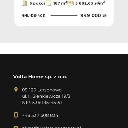
2
2
2
/m
5 pokoi
167 m
5 682,63 zł/m
 zł
949 000 zł
NHL-DS-403
NHL
Volta Home sp. z o.o.
05-120 Legionowo
ul. H.Sienkiewicza 19/3
NIP: 536-195-45-51
+48 537 508 834