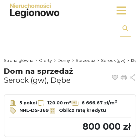
Strona główna
Oferty
Domy
Sprzedaż
Serock (gw)
Dęb
Dom na sprzedaż
Dodaj 
Dru
U
Serock (gw), Dębe
2
5 pokoi
120.00 m²
6 666,67 zł/m
NHL-DS-369
Oblicz ratę kredytu
800 000 zł