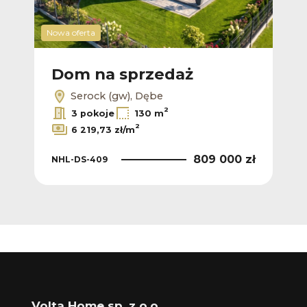
Nowa oferta
Dom na sprzedaż
Serock (gw), Dębe
2
3 pokoje
130 m
2
6 219,73 zł/m
809 000 zł
NHL-DS-409
Volta Home sp. z o.o.