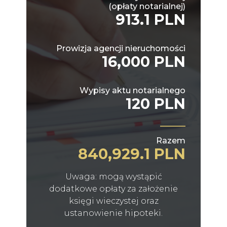
(opłaty notarialnej)
913.1 PLN
Prowizja agencji nieruchomości
16,000 PLN
Wypisy aktu notarialnego
120 PLN
Razem
840,929.1 PLN
Uwaga: mogą wystąpić
dodatkowe opłaty za założenie
księgi wieczystej oraz
ustanowienie hipoteki.