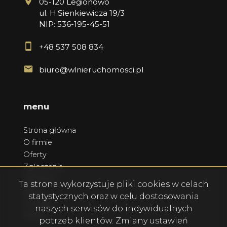
05-120 Legionowo
ul. H.Sienkiewicza 19/3
NIP: 536-195-45-51
+48 537 508 834
biuro@wlnieruchomosci.pl
menu
Strona główna
O firmie
Oferty
Zgłoszenia
Ulubione
Ta strona wykorzystuje pliki cookies w celach
Blog
statystycznych oraz w celu dostosowania
Kontakt
naszych serwisów do indywidualnych
Rodo
potrzeb klientów. Zmiany ustawień