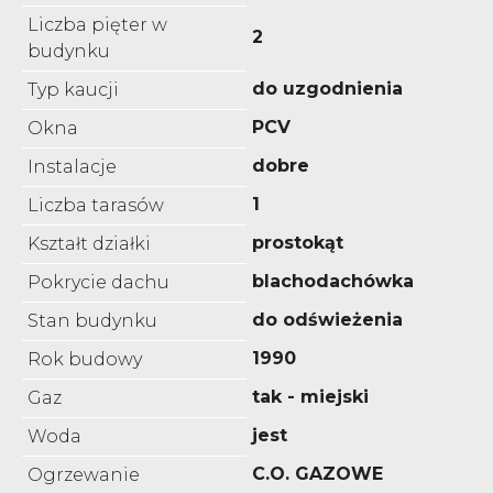
Liczba pięter w
2
budynku
do uzgodnienia
Typ kaucji
PCV
Okna
dobre
Instalacje
1
Liczba tarasów
prostokąt
Kształt działki
blachodachówka
Pokrycie dachu
do odświeżenia
Stan budynku
1990
Rok budowy
tak - miejski
Gaz
jest
Woda
C.O. GAZOWE
Ogrzewanie