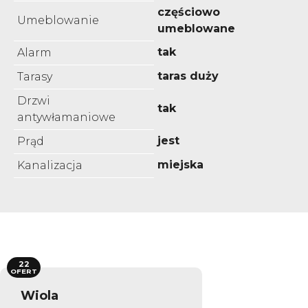
częściowo
Umeblowanie
umeblowane
tak
Alarm
taras duży
Tarasy
Drzwi
tak
antywłamaniowe
jest
Prąd
miejska
Kanalizacja
22
OFERT
Wiola