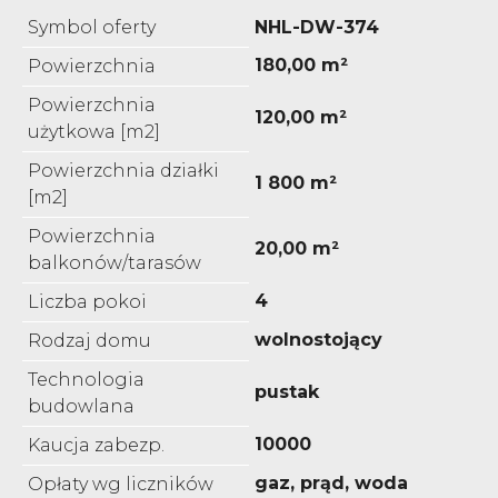
Symbol oferty
NHL-DW-374
180,00 m²
Powierzchnia
Powierzchnia
120,00 m²
użytkowa [m2]
Powierzchnia działki
1 800 m²
[m2]
Powierzchnia
20,00 m²
balkonów/tarasów
4
Liczba pokoi
wolnostojący
Rodzaj domu
Technologia
pustak
budowlana
10000
Kaucja zabezp.
gaz, prąd, woda
Opłaty wg liczników