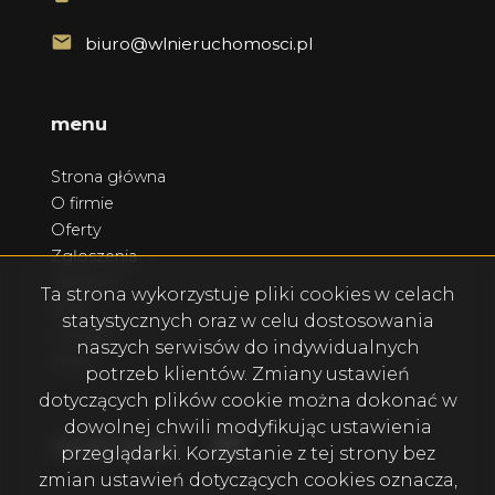
biuro@wlnieruchomosci.pl
menu
Strona główna
O firmie
Oferty
Zgłoszenia
Ulubione
Ta strona wykorzystuje pliki cookies w celach
Blog
statystycznych oraz w celu dostosowania
Kontakt
naszych serwisów do indywidualnych
Rodo
potrzeb klientów. Zmiany ustawień
dotyczących plików cookie można dokonać w
dowolnej chwili modyfikując ustawienia
Facebook
Facebook
social media
przeglądarki. Korzystanie z tej strony bez
zmian ustawień dotyczących cookies oznacza,