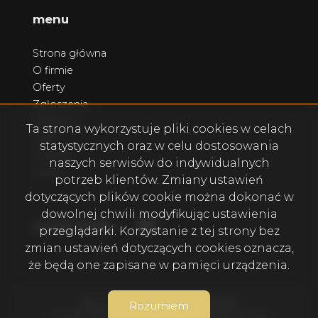
menu
Strona główna
O firmie
Oferty
Zgłoszenia
Ulubione
Ta strona wykorzystuje pliki cookies w celach
Blog
statystycznych oraz w celu dostosowania
Kontakt
naszych serwisów do indywidualnych
Rodo
potrzeb klientów. Zmiany ustawień
dotyczących plików cookie można dokonać w
dowolnej chwili modyfikując ustawienia
Facebook
Facebook
social media
przeglądarki. Korzystanie z tej strony bez
zmian ustawień dotyczących cookies oznacza,
że będą one zapisane w pamięci urządzenia.
Nieruchomości Legionowo © 2026
Rozumiem
Program dla biur nieruchomości
Galactica Virgo