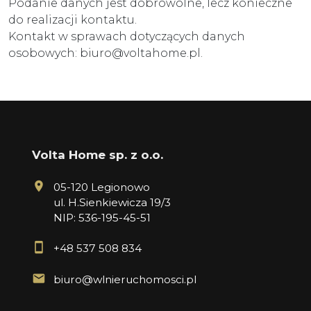
Podanie danych jest dobrowolne, lecz konieczne
do realizacji kontaktu.
Kontakt w sprawach dotyczących danych
osobowych: biuro@voltahome.pl.
Volta Home sp. z o.o.
05-120 Legionowo
ul. H.Sienkiewicza 19/3
NIP: 536-195-45-51
+48 537 508 834
biuro@wlnieruchomosci.pl