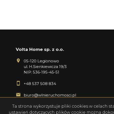
Volta Home sp. z o.o.
05-120 Legionowo
ul. H.Sienkiewicza 19/3
NIP: 536-195-45-51
+48 537 508 834
biuro@wlnieruchomosci.pl
Ta strona wykorzystuje pliki cookies w celach 
ustawień dotyczących plików cookie można dokona