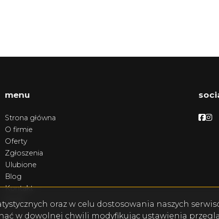
menu
soci
Face
Fa
Strona główna
O firmie
Oferty
Zgłoszenia
Ulubione
Blog
Kontakt
Rodo
statystycznych oraz w celu dostosowania naszych serw
ć w dowolnej chwili modyfikując ustawienia przegląda