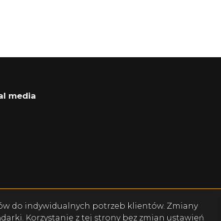
al media
book
cebook
isów do indywidualnych potrzeb klientów. Zmiany
rki. Korzystanie z tej strony bez zmian ustawień