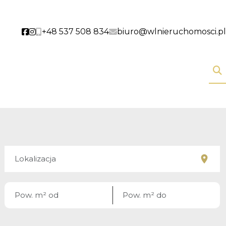
+48 537 508 834
biuro@wlnieruchomosci.pl
Social link
Social link