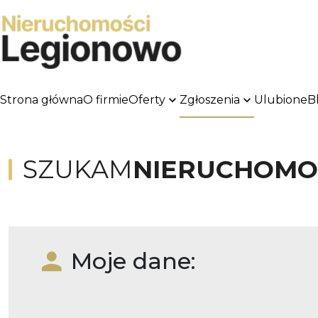
Strona główna
O firmie
Oferty
Zgłoszenia
Ulubione
B
SZUKAM
NIERUCHOMO
Moje dane: