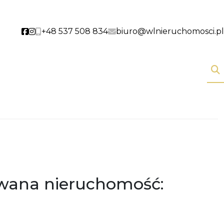
+48 537 508 834
biuro@wlnieruchomosci.pl
Social link
Social link
wana nieruchomość: