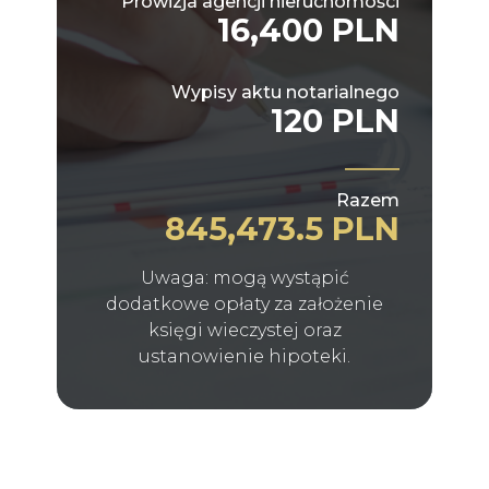
Prowizja agencji nieruchomości
16,400 PLN
Wypisy aktu notarialnego
120 PLN
Razem
845,473.5 PLN
Uwaga: mogą wystąpić
dodatkowe opłaty za założenie
księgi wieczystej oraz
ustanowienie hipoteki.