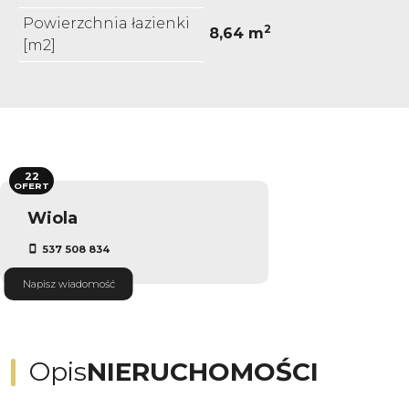
Powierzchnia łazienki
2
8,64 m
[m2]
22
OFERT
Wiola
537 508 834
Napisz wiadomość
Opis
NIERUCHOMOŚCI