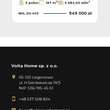
2
2
2
/m
5 pokoi
167 m
5 682,63 zł/m
 zł
949 000 zł
NHL-DS-403
NHL
Volta Home sp. z o.o.
05-120 Legionowo
ul. H.Sienkiewicza 19/3
NIP: 536-195-45-51
+48 537 508 834