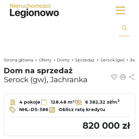
Strona główna
Oferty
Domy
Sprzedaż
Serock (gw)
Jac
Dom na sprzedaż
Dodaj 
Dru
U
Serock (gw), Jachranka
2
4 pokoje
128.48 m²
6 382,32 zł/m
NHL-DS-386
Oblicz ratę kredytu
820 000 zł