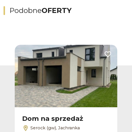
Podobne
OFERTY
Dodaj do ulubionych
Dodaj do ulub
Dom na sprzedaż
D
Serock (gw), Jachranka