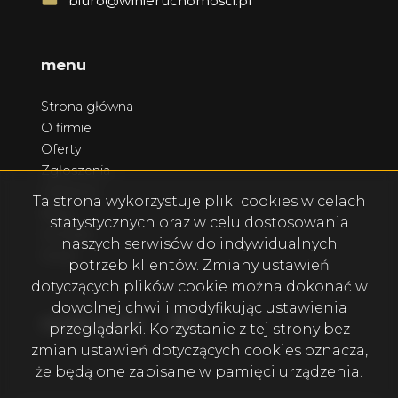
biuro@wlnieruchomosci.pl
menu
Strona główna
O firmie
Oferty
Zgłoszenia
Ulubione
Ta strona wykorzystuje pliki cookies w celach
Blog
statystycznych oraz w celu dostosowania
Kontakt
naszych serwisów do indywidualnych
Rodo
potrzeb klientów. Zmiany ustawień
dotyczących plików cookie można dokonać w
dowolnej chwili modyfikując ustawienia
Facebook
Facebook
social media
przeglądarki. Korzystanie z tej strony bez
zmian ustawień dotyczących cookies oznacza,
że będą one zapisane w pamięci urządzenia.