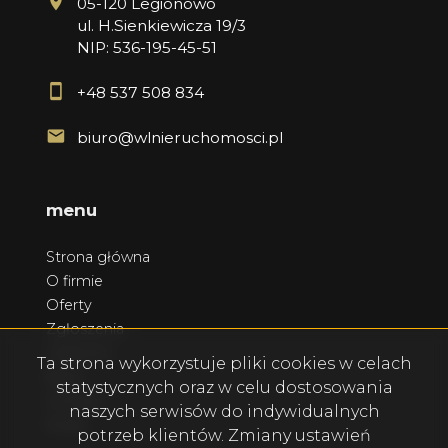
05-120 Legionowo
ul. H.Sienkiewicza 19/3
NIP: 536-195-45-51
+48 537 508 834
biuro@wlnieruchomosci.pl
menu
Strona główna
O firmie
Oferty
Zgłoszenia
Ulubione
Ta strona wykorzystuje pliki cookies w celach
Blog
statystycznych oraz w celu dostosowania
Kontakt
naszych serwisów do indywidualnych
Rodo
potrzeb klientów. Zmiany ustawień