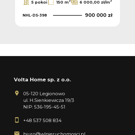
2
2
5 pokoi
150 m
6 000,00 zł/m
900 000 zł
NHL-DS-398
Volta Home sp. z o.o.
05-120 Legionowo
ul. H.Sienkiewicza 19/3
NIP: 536-195-45-51
+48 537 508 834
biuro@wlnieruchomosci.pl