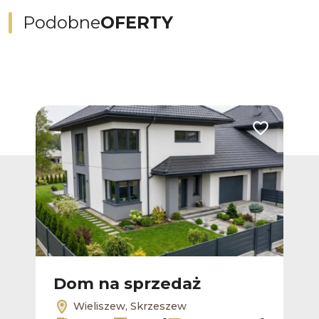
Podobne
OFERTY
Dodaj do ulub
Dom na sprzedaż
Wieliszew, Skrzeszew