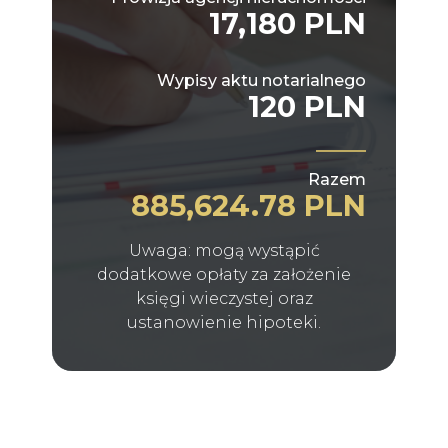
17,180 PLN
Wypisy aktu notarialnego
120 PLN
Razem
885,624.78 PLN
Uwaga: mogą wystąpić
dodatkowe opłaty za założenie
księgi wieczystej oraz
ustanowienie hipoteki.