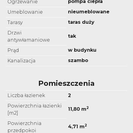
pompa ciepła
Ogrzewanie
nieumeblowane
Umeblowanie
taras duży
Tarasy
Drzwi
tak
antywłamaniowe
w budynku
Prąd
szambo
Kanalizacja
Pomieszczenia
Liczba łazienek
2
Powierzchnia łazienki
2
11,80 m
[m2]
Powierzchnia
2
4,71 m
przedpokoi