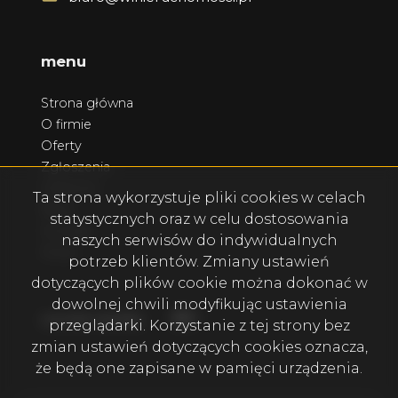
menu
Strona główna
O firmie
Oferty
Zgłoszenia
Ulubione
Ta strona wykorzystuje pliki cookies w celach
Blog
statystycznych oraz w celu dostosowania
Kontakt
naszych serwisów do indywidualnych
Rodo
potrzeb klientów. Zmiany ustawień
dotyczących plików cookie można dokonać w
dowolnej chwili modyfikując ustawienia
Facebook
Facebook
social media
przeglądarki. Korzystanie z tej strony bez
zmian ustawień dotyczących cookies oznacza,
że będą one zapisane w pamięci urządzenia.