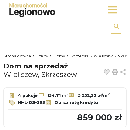
Strona główna
Oferty
Domy
Sprzedaż
Wieliszew
Skrz
Dom na sprzedaż
Dodaj 
Dru
U
Wieliszew, Skrzeszew
2
4 pokoje
154.71 m²
5 552,32 zł/m
NHL-DS-393
Oblicz ratę kredytu
859 000 zł