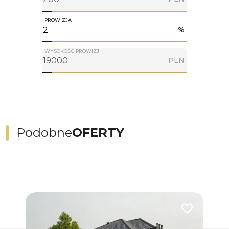
PROWIZJA
%
WYSOKOŚĆ PROWIZJI
PLN
Podobne
OFERTY
Dodaj do ulub