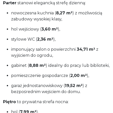
Parter
stanowi elegancką strefę dzienną:
nowoczesna kuchnia (
8,27 m²
) z możliwością
zabudowy wysokiej klasy,
hol wejściowy (
3,60 m²
),
stylowe WC (
2,36 m²
),
imponujący salon o powierzchni
34,71 m²
z
wyjściem do ogrodu,
gabinet (
8,88 m²
) idealny do pracy lub biblioteki,
pomieszczenie gospodarcze (
2,00 m²
),
garaż jednostanowiskowy (
19,52 m²
) z
bezpośrednim wejściem do domu.
Piętro
to prywatna strefa nocna:
hol (
7,99 m²
),