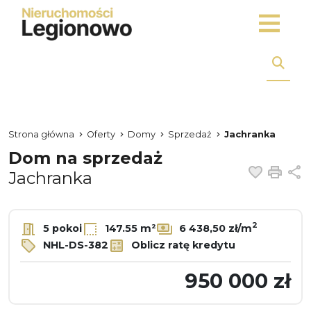
Strona główna
Oferty
Domy
Sprzedaż
Jachranka
Dom na sprzedaż
Dodaj 
Dru
U
Jachranka
2
5 pokoi
147.55 m²
6 438,50 zł/m
NHL-DS-382
Oblicz ratę kredytu
950 000 zł