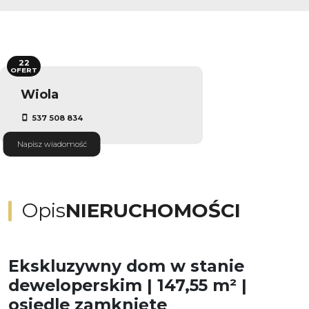
22
OFERT
Wiola
537 508 834
Napisz wiadomość
Opis
NIERUCHOMOŚCI
Ekskluzywny dom w stanie
deweloperskim | 147,55 m² |
osiedle zamknięte