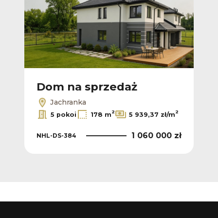
Dom na sprzedaż
Jachranka
2
2
5 pokoi
178 m
5 939,37 zł/m
1 060 000 zł
NHL-DS-384