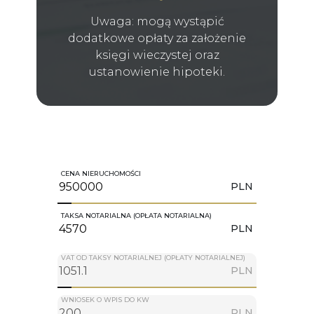
Uwaga: mogą wystąpić
dodatkowe opłaty za założenie
księgi wieczystej oraz
ustanowienie hipoteki.
CENA NIERUCHOMOŚCI
PLN
TAKSA NOTARIALNA (OPŁATA NOTARIALNA)
PLN
VAT OD TAKSY NOTARIALNEJ (OPŁATY NOTARIALNEJ)
PLN
WNIOSEK O WPIS DO KW
PLN