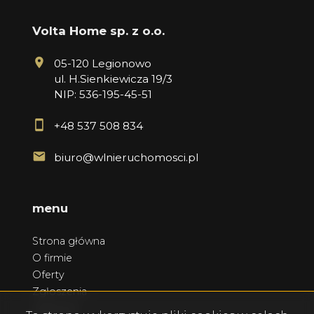
Volta Home sp. z o.o.
05-120 Legionowo
ul. H.Sienkiewicza 19/3
NIP: 536-195-45-51
+48 537 508 834
biuro@wlnieruchomosci.pl
menu
Strona główna
O firmie
Oferty
Zgłoszenia
Ulubione