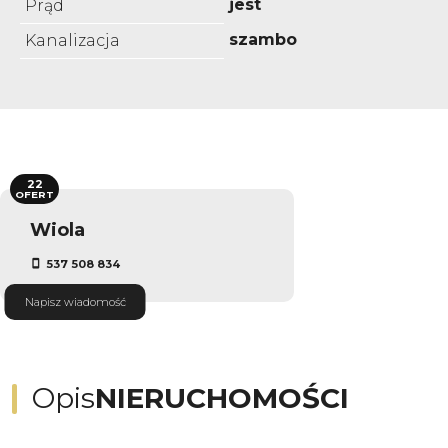
jest
Prąd
szambo
Kanalizacja
22
OFERT
Wiola
537 508 834
Napisz wiadomość
Opis
NIERUCHOMOŚCI