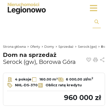
Strona główna
Oferty
Domy
Sprzedaż
Serock (gw)
Bor
Dom na sprzedaż
Dodaj 
Dru
U
Serock (gw), Borowa Góra
2
4 pokoje
160.00 m²
6 000,00 zł/m
NHL-DS-370
Oblicz ratę kredytu
960 000 zł