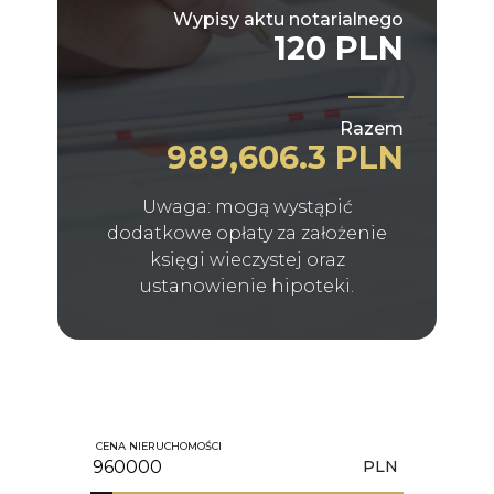
Wypisy aktu notarialnego
120 PLN
Razem
989,606.3 PLN
Uwaga: mogą wystąpić
dodatkowe opłaty za założenie
księgi wieczystej oraz
ustanowienie hipoteki.
CENA NIERUCHOMOŚCI
PLN