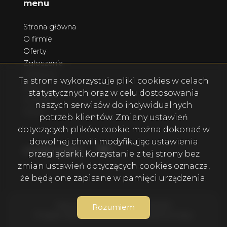
menu
Strona główna
O firmie
Oferty
Zgłoszenia
Ulubione
Ta strona wykorzystuje pliki cookies w celach
Blog
statystycznych oraz w celu dostosowania
Kontakt
naszych serwisów do indywidualnych
Rodo
potrzeb klientów. Zmiany ustawień
dotyczących plików cookie można dokonać w
dowolnej chwili modyfikując ustawienia
Facebook
Facebook
social media
przeglądarki. Korzystanie z tej strony bez
zmian ustawień dotyczących cookies oznacza,
że będą one zapisane w pamięci urządzenia.
Nieruchomości Legionowo © 2026
Rozumiem
Program dla biur nieruchomości
Galactica Virgo