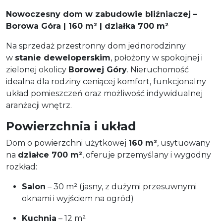
Nowoczesny dom w zabudowie bliźniaczej –
Borowa Góra | 160 m² | działka 700 m²
Na sprzedaż przestronny dom jednorodzinny
w
stanie deweloperskim
, położony w spokojnej i
zielonej okolicy
Borowej Góry
. Nieruchomość
idealna dla rodziny ceniącej komfort, funkcjonalny
układ pomieszczeń oraz możliwość indywidualnej
aranżacji wnętrz.
Powierzchnia i układ
Dom o powierzchni użytkowej
160 m²
, usytuowany
na
działce 700 m²
, oferuje przemyślany i wygodny
rozkład:
Salon
– 30 m² (jasny, z dużymi przesuwnymi
oknami i wyjściem na ogród)
Kuchnia
– 12 m²