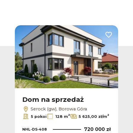
Dodaj do ulub
Dom na sprzedaż
Serock (gw), Borowa Góra
2
2
5 pokoi
128 m
5 625,00 zł/m
720 000 zł
NHL-DS-408